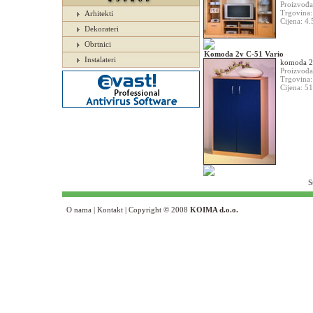
Proizvođ
Trgovina
Arhitekti
Cijena: 4
Dekorateri
Obrtnici
Komoda 2v C-51 Vario
Instalateri
komoda 2
Proizvođ
Trgovina
Cijena: 5
S
O nama
|
Kontakt
| Copyright © 2008
KOIMA d.o.o.