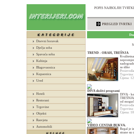
POPIS NAJBOLJIH TVRTKI
PREGLED TVRTKI
Dn
Dnevni boravak
S
Dječja soba
TREND - ORAH, TREŠNJA
Spavaća soba
Kvalitetna
nepromjen
Kuhinja
nadogradn
sa slike
Blagovaonica
Proizvođ
Kupaonica
Trgovina
Cijena: 1
Ured
DIVA složivi programi
Hoteli
DIVA - ko
TREŠNJA. 
Restorani
od mogućno
Proizvođ
Trgovine
Trgovina
Cijena: 1
Objekti
Rasvjeta
VIDEO CENTAR BUKVA.
Automobili
Regal je i
strane su 