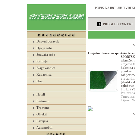
POPIS NAJBOLJIH TVRTKI
PREGLED TVRTKI
Dnevni boravak
S
Dječja soba
Umjetna trava za sportske tere
Spavaća soba
SPORTSKI
takmičenj
Kuhinja
umjetne tr
hokej na t
Blagovaonica
pijeskom 
Kupaonica
zahtjevim
prostorim
Ured
(školske 
zglobove 
biti iz PV
Proizvođa
Hoteli
Trgovina
Cijena: Na
Restorani
Trgovine
S
Objekti
Rasvjeta
Automobili